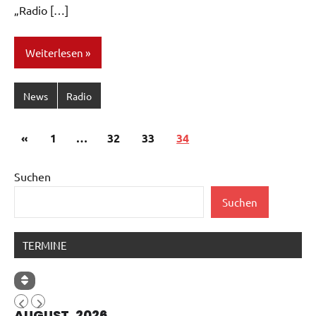
„Radio […]
Weiterlesen
News
Radio
Seitennummerierung
Vorherige
«
1
…
32
33
34
der
Beiträge
Beiträge
Suchen
Suchen
TERMINE
AUGUST, 2026