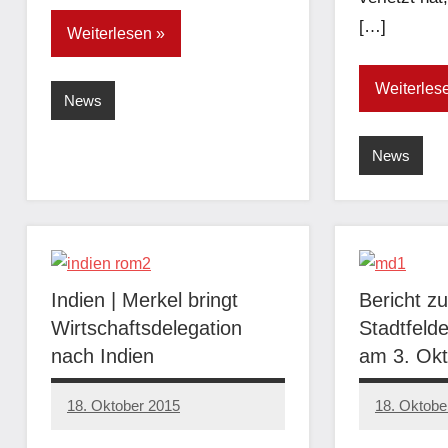
[…]
Weiterlesen
Weiterles
News
News
Indien | Merkel bringt
Bericht z
Wirtschaftsdelegation
Stadtfelde
nach Indien
am 3. Ok
18. Oktober 2015
18. Oktobe
admin
admin