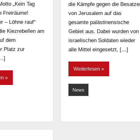
otto „Kein Tag
die Kämpfe gegen die Besatze
e Freiräume!
von Jerusalem auf das
er – Löhne rauf“
gesamte palästinensische
 die Kiezrebellen am
Gebiet aus. Dabei wurden von
auf dem
israelischen Soldaten wieder
r Platz zur
alle Mittel eingesetzt, […]
…]
Weiterlesen
en
News