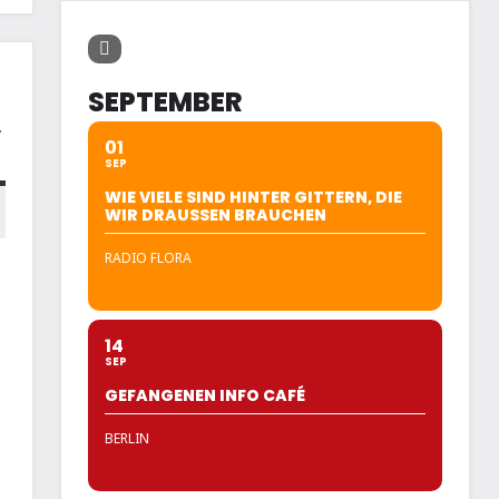
SEPTEMBER
.
01
SEP
WIE VIELE SIND HINTER GITTERN, DIE
WIR DRAUSSEN BRAUCHEN
RADIO FLORA
14
SEP
GEFANGENEN INFO CAFÉ
BERLIN