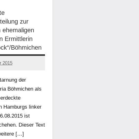
te
teilung zur
n ehemaligen
 Ermittlerin
ock“/Böhmichen
r 2015
ttarnung der
ria Böhmichen als
verdeckte
 in Hamburgs linker
.08.2015 ist
chehen. Dieser Text
weitere […]