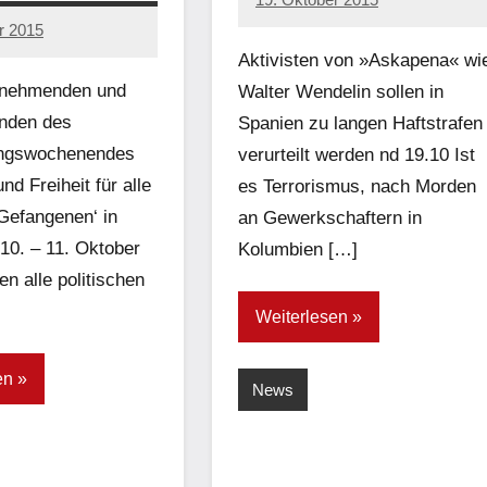
admin
r 2015
Aktivisten von »Askapena« wi
ilnehmenden und
Walter Wendelin sollen in
enden des
Spanien zu langen Haftstrafen
ungswochenendes
verurteilt werden nd 19.10 Ist
und Freiheit für alle
es Terrorismus, nach Morden
 Gefangenen‘ in
an Gewerkschaftern in
10. – 11. Oktober
Kolumbien […]
n alle politischen
Weiterlesen
en
News