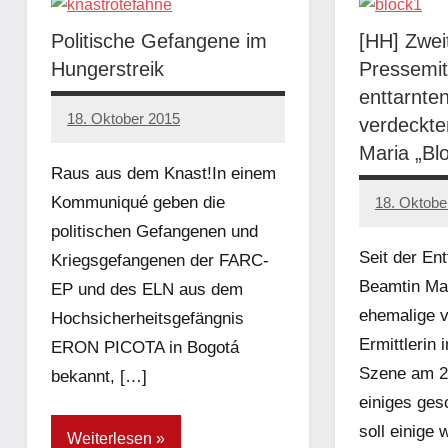
Politische Gefangene im
[HH] Zwei
Hungerstreik
Pressemit
enttarnte
18. Oktober 2015
verdeckten
admin
Maria „Bl
Raus aus dem Knast!In einem
Kommuniqué geben die
18. Oktobe
admin
politischen Gefangenen und
Seit der En
Kriegsgefangenen der FARC-
Beamtin Ma
EP und des ELN aus dem
ehemalige 
Hochsicherheitsgefängnis
Ermittlerin
ERON PICOTA in Bogotá
Szene am 26
bekannt, […]
einiges ges
soll einige 
Weiterlesen