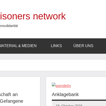
prisoners network
ensolidarität
MATERIAL & MEDIEN
LINKS
ÜBER UNS
chaft an
Anklagebank
e Gefangene
19. Oktober 2015