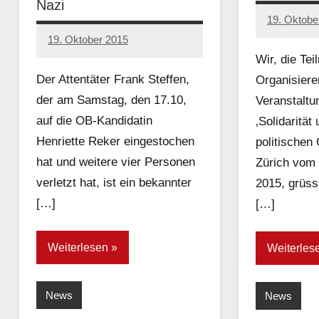
Nazi
19. Oktobe
admin
19. Oktober 2015
admin
Wir, die Te
Der Attentäter Frank Steffen,
Organisier
der am Samstag, den 17.10,
Veranstalt
auf die OB-Kandidatin
‚Solidarität 
Henriette Reker eingestochen
politischen
hat und weitere vier Personen
Zürich vom 
verletzt hat, ist ein bekannter
2015, grüsse
[…]
[…]
Weiterlesen
Weiterles
News
News