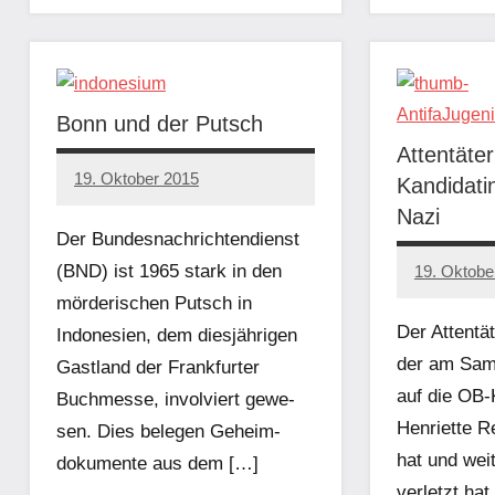
Bonn und der Putsch
Attentäte
19. Oktober 2015
Kandidati
admin
Nazi
Der Bun­desnachrich­t­en­di­enst
(BND) ist 1965 stark in den
19. Oktobe
admin
mörderischen Putsch in
Der Attentät
Indone­sien, dem diesjähri­gen
der am Sam
Gast­land der Frank­furter
auf die OB-
Buchmesse, involviert gewe­
Henriette R
sen. Dies bele­gen Geheim­
hat und wei
doku­mente aus dem […]
verletzt hat