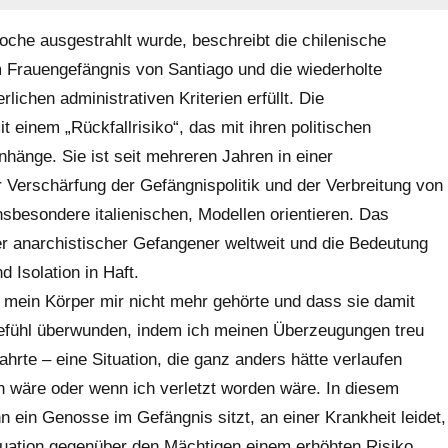
woche ausgestrahlt wurde, beschreibt die chilenische
m Frauengefängnis von Santiago und die wiederholte
lichen administrativen Kriterien erfüllt. Die
einem „Rückfallrisiko“, das mit ihren politischen
nge. Sie ist seit mehreren Jahren in einer
er Verschärfung der Gefängnispolitik und der Verbreitung von
sbesondere italienischen, Modellen orientieren. Das
rer anarchistischer Gefangener weltweit und die Bedeutung
 Isolation in Haft.
s mein Körper mir nicht mehr gehörte und dass sie damit
Gefühl überwunden, indem ich meinen Überzeugungen treu
hrte – eine Situation, die ganz anders hätte verlaufen
n wäre oder wenn ich verletzt worden wäre. In diesem
 ein Genosse im Gefängnis sitzt, an einer Krankheit leidet,
ituation gegenüber den Mächtigen einem erhöhten Risiko