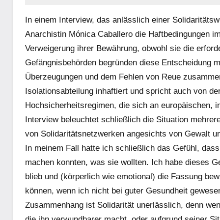
In einem Interview, das anlässlich einer Solidaritäts
Anarchistin Mónica Caballero die Haftbedingungen i
Verweigerung ihrer Bewährung, obwohl sie die erforder
Gefängnisbehörden begründen diese Entscheidung mit 
Überzeugungen und dem Fehlen von Reue zusammenhä
Isolationsabteilung inhaftiert und spricht auch von d
Hochsicherheitsregimen, die sich an europäischen, in
Interview beleuchtet schließlich die Situation mehre
von Solidaritätsnetzwerken angesichts von Gewalt und
In meinem Fall hatte ich schließlich das Gefühl, das
machen konnten, was sie wollten. Ich habe dieses 
blieb und (körperlich wie emotional) die Fassung bewa
können, wenn ich nicht bei guter Gesundheit gewese
Zusammenhang ist Solidarität unerlässlich, denn wenn
die ihn verwundbarer macht, oder aufgrund seiner S