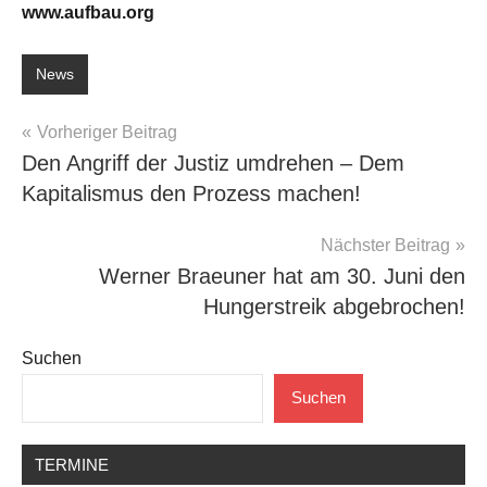
www.aufbau.org
News
Beitragsnavigation
Vorheriger Beitrag
Den Angriff der Justiz umdrehen – Dem
Kapitalismus den Prozess machen!
Nächster Beitrag
Werner Braeuner hat am 30. Juni den
Hungerstreik abgebrochen!
Suchen
Suchen
TERMINE