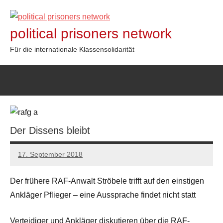
Zum
Inhalt
political prisoners network
springen
Für die internationale Klassensolidarität
Der Dissens bleibt
17. September 2018
admin
Der frühere RAF-Anwalt Ströbele trifft auf den einstigen
Ankläger Pflieger – eine Aussprache findet nicht statt
Verteidiger und Ankläger diskutieren über die RAF-