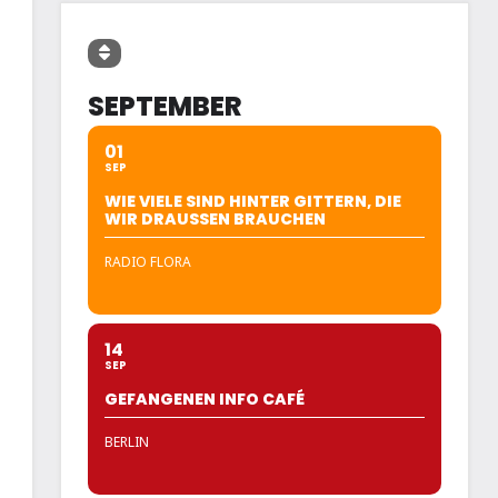
SEPTEMBER
01
SEP
WIE VIELE SIND HINTER GITTERN, DIE
WIR DRAUSSEN BRAUCHEN
RADIO FLORA
14
SEP
GEFANGENEN INFO CAFÉ
BERLIN