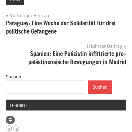
Beitragsnavigation
Vorheriger Beitrag
Paraguay: Eine Woche der Solidarität für drei
politische Gefangene
Nächster Beitrag
Spanien: Eine Polizistin infiltrierte pro-
palästinensische Bewegungen in Madrid
Suchen
Suchen
TERMINE