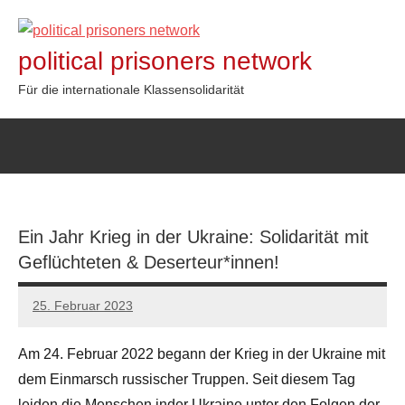
Zum
Inhalt
political prisoners network
springen
Für die internationale Klassensolidarität
Ein Jahr Krieg in der Ukraine: Solidarität mit
Geflüchteten & Deserteur*innen!
25. Februar 2023
network
Am 24. Februar 2022 begann der Krieg in der Ukraine mit
dem Einmarsch russischer Truppen. Seit diesem Tag
leiden die Menschen inder Ukraine unter den Folgen der