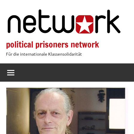
Zum
Inhalt
springen
political prisoners network
Für die internationale Klassensolidarität