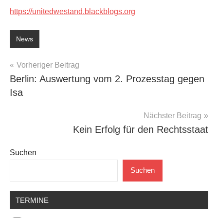
https://unitedwestand.blackblogs.org
News
Beitragsnavigation
Vorheriger Beitrag
Berlin: Auswertung vom 2. Prozesstag gegen
Isa
Nächster Beitrag
Kein Erfolg für den Rechtsstaat
Suchen
Suchen
TERMINE