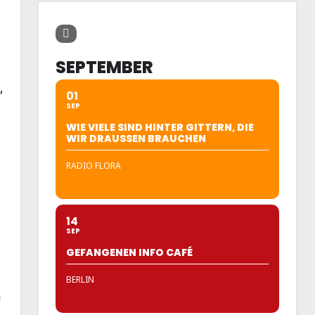
SEPTEMBER
,
01
SEP
WIE VIELE SIND HINTER GITTERN, DIE
WIR DRAUSSEN BRAUCHEN
RADIO FLORA
14
SEP
GEFANGENEN INFO CAFÉ
BERLIN
f