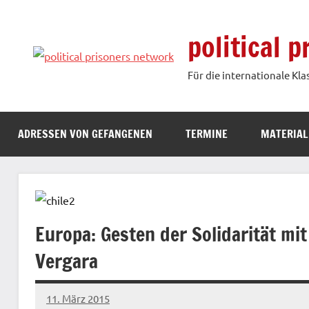
Zum
Inhalt
political 
springen
Für die internationale Kla
ADRESSEN VON GEFANGENEN
TERMINE
MATERIAL
Europa: Gesten der Solidarität mi
Vergara
11. März 2015
admin