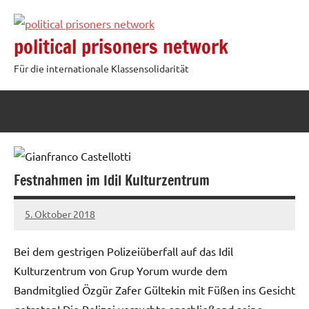
Zum
Inhalt
political prisoners network
springen
Für die internationale Klassensolidarität
Festnahmen im Idil Kulturzentrum
5. Oktober 2018
admin
Bei dem gestrigen Polizeiüberfall auf das Idil
Kulturzentrum von Grup Yorum wurde dem
Bandmitglied Özgür Zafer Gültekin mit Füßen ins Gesicht
getreten! Die Polizei versuchte anschließend seine