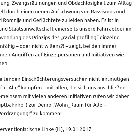
ngung, Zwangsräumungen und Obdachlosigkeit zum Alltag
tuell durch einen neuen Aufschwung von Rassismus und
Romnija und Geflüchtete zu leiden haben. Es ist in
nd Staatsanwaltschaft einerseits unsere Fahrradtour im
endung des Prinzips des „racial profiling“ einzelne
fähig – oder nicht willens?! – zeigt, bei den immer
men Angriffen auf Einzelpersonen und Initiativen wie
hen.
gleitenden Einschüchterungsversuchen nicht entmutigen
 für Alle“ kämpfen – mit allen, die sich uns anschließen
emeinsam mit vielen anderen Initiativen rufen wir daher
auptbahnhof) zur Demo „Wohn_Raum für Alle –
 Verdrängung!“ zu kommen!
erventionistische Linke (IL), 19.01.2017