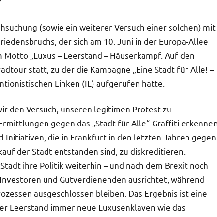
7
hsuchung (sowie ein weiterer Versuch einer solchen) mit
edensbruchs, der sich am 10. Juni in der Europa-Allee
m Motto „Luxus – Leerstand – Häuserkampf. Auf den
radtour statt, zu der die Kampagne „Eine Stadt für Alle! –
ionistischen Linken (IL) aufgerufen hatte.
ir den Versuch, unseren legitimen Protest zu
 Ermittlungen gegen das „Stadt für Alle“-Graffiti erkenne
 Initiativen, die in Frankfurt in den letzten Jahren gegen
auf der Stadt entstanden sind, zu diskreditieren.
 Stadt ihre Politik weiterhin – und nach dem Brexit noch
on Investoren und Gutverdienenden ausrichtet, während
ozessen ausgeschlossen bleiben. Das Ergebnis ist eine
eter Leerstand immer neue Luxusenklaven wie das