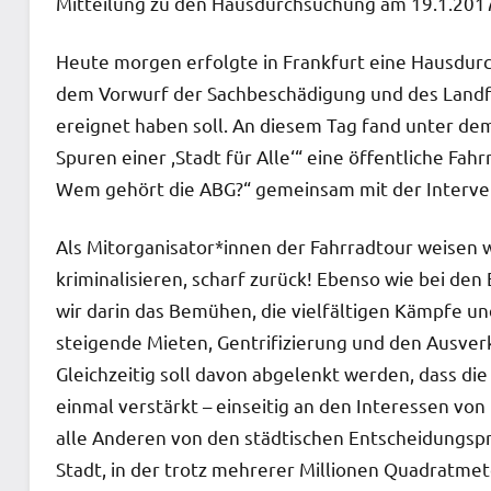
Mitteilung zu den Hausdurchsuchung am 19.1.201
Heute morgen erfolgte in Frankfurt eine Hausdurc
dem Vorwurf der Sachbeschädigung und des Landfri
ereignet haben soll. An diesem Tag fand unter de
Spuren einer ,Stadt für Alle‘“ eine öffentliche Fahr
Wem gehört die ABG?“ gemeinsam mit der Intervent
Als Mitorganisator*innen der Fahrradtour weisen w
kriminalisieren, scharf zurück! Ebenso wie bei den
wir darin das Bemühen, die vielfältigen Kämpfe und
steigende Mieten, Gentrifizierung und den Ausverk
Gleichzeitig soll davon abgelenkt werden, dass die
einmal verstärkt – einseitig an den Interessen v
alle Anderen von den städtischen Entscheidungspr
Stadt, in der trotz mehrerer Millionen Quadratm