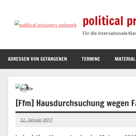
Zum
Inhalt
political 
springen
Für die internationale Kla
ADRESSEN VON GEFANGENEN
TERMINE
MATERIAL
[Ffm] Hausdurchsuchung wegen F
22. Januar 2017
admin