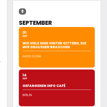
SEPTEMBER
01
SEP
WIE VIELE SIND HINTER GITTERN, DIE
WIR DRAUSSEN BRAUCHEN
RADIO FLORA
n
14
SEP
GEFANGENEN INFO CAFÉ
BERLIN