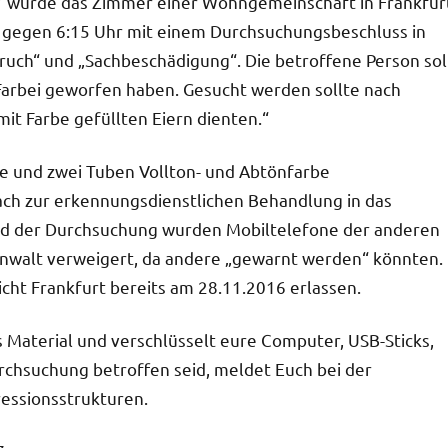
7 wurde das Zimmer einer Wohngemeinschaft in Frankfur
 gegen 6:15 Uhr mit einem Durchsuchungsbeschluss in
uch“ und „Sachbeschädigung“. Die betroffene Person sol
 Farbei geworfen haben. Gesucht werden sollte nach
mit Farbe gefüllten Eiern dienten.“
e und zwei Tuben Vollton- und Abtönfarbe
ch zur erkennungsdienstlichen Behandlung in das
d der Durchsuchung wurden Mobiltelefone der anderen
walt verweigert, da andere „gewarnt werden“ könnten.
t Frankfurt bereits am 28.11.2016 erlassen.
Material und verschlüsselt eure Computer, USB-Sticks,
chsuchung betroffen seid, meldet Euch bei der
essionsstrukturen.