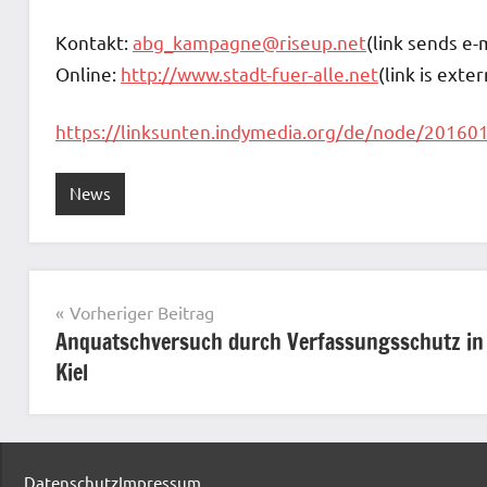
Kontakt:
abg_kampagne@riseup.net
(link sends e-
Online:
http://www.stadt-fuer-alle.net
(link is exter
https://linksunten.indymedia.org/de/node/20160
News
Beitragsnavigation
Vorheriger Beitrag
Anquatschversuch durch Verfassungsschutz in
Kiel
Datenschutz
Impressum