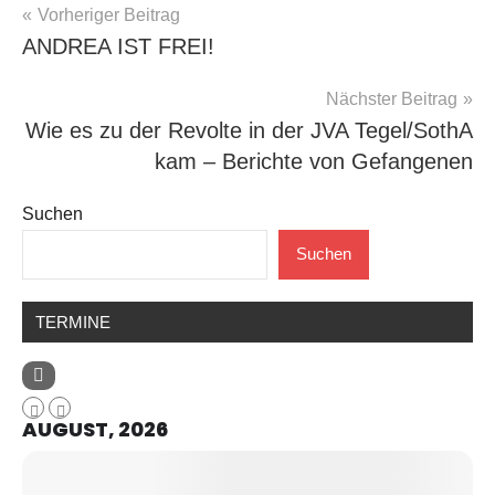
Beitragsnavigation
Vorheriger Beitrag
ANDREA IST FREI!
Nächster Beitrag
Wie es zu der Revolte in der JVA Tegel/SothA
kam – Berichte von Gefangenen
Suchen
Suchen
TERMINE
AUGUST, 2026