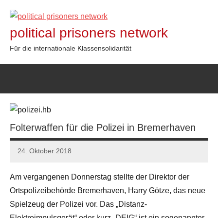
Zum
Inhalt
political prisoners network
springen
Für die internationale Klassensolidarität
Folterwaffen für die Polizei in Bremerhaven
24. Oktober 2018
admin
Am vergangenen Donnerstag stellte der Direktor der
Ortspolizeibehörde Bremerhaven, Harry Götze, das neue
Spielzeug der Polizei vor. Das „Distanz-
Elektroimpulsgerät“ oder kurz „DEIG“ ist ein sogenannter