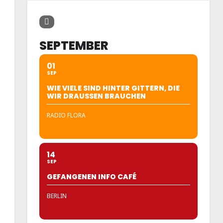
SEPTEMBER
01
SEP
WIE VIELE SIND HINTER GITTERN, DIE
WIR DRAUSSEN BRAUCHEN
RADIO FLORA
14
SEP
GEFANGENEN INFO CAFÉ
BERLIN