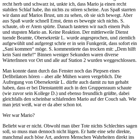
recht herb und schwarz ist, unkte ich, dass Mario ja einen recht
stabilen Schlaf habe, ihn nichts zu stören scheine. Aus Spaß starrten
wir dann auf Marios Brust, um zu sehen, ob sie sich bewegt. Aber
aus Spaß wurde schnell Ernst, denn es bewegte sich nichts. S.
schaute, ob er Atem spürte. Danach tasteten wir nach einem Puls
und stupsten Mario an. Keine Reaktion. Der mittlerweile Dienst
tuende Beamte, Obersekretär L. wurde angesprochen, und ziemlich
aufgewühlt und aufgeregt schrie er in sein Funkgerät, dass sofort ein
„Sani kommen“ möge. S. kommentierte das trocken mit: „Dem hilft
kein Sani mehr!“ Binnen weniger Sekunden waren diverse
WärterInnen vor Ort und alle auf Station 2 wurden weggeschlossen.
Man konnte dann durch das Fenster noch das Piepsen eines
Defibrilators hören – aber alle Mühen waren vergeblich. Die
Aufregung von Obersekretär L. dürfte auch damit zu tun gehabt
haben, dass er bei Dienstantritt auch in den Gruppenraum schaute
(wie zuvor sein Kollege D.) und ebenso freundlich grüßte, dabei
gleichfalls den scheinbar schlafenden Mario auf der Couch sah. Wie
man jetzt weiß, war er da aber schon tot.
Wer war Mario?
Beliebt war er nicht. Obwohl man über Tote nichts Schlechtes sagen
soll, so muss man dennoch nicht lügen. Er hatte eine sehr direkte,
manchmal auch böse Art, anderen Menschen Wahrheiten direkt ins