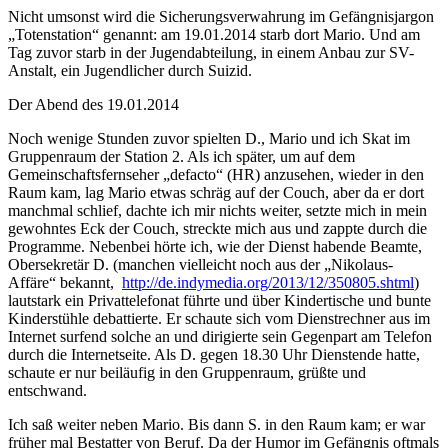
Nicht umsonst wird die Sicherungsverwahrung im Gefängnisjargon
„Totenstation“ genannt: am 19.01.2014 starb dort Mario. Und am
Tag zuvor starb in der Jugendabteilung, in einem Anbau zur SV-
Anstalt, ein Jugendlicher durch Suizid.
Der Abend des 19.01.2014
Noch wenige Stunden zuvor spielten D., Mario und ich Skat im
Gruppenraum der Station 2. Als ich später, um auf dem
Gemeinschaftsfernseher „defacto“ (HR) anzusehen, wieder in den
Raum kam, lag Mario etwas schräg auf der Couch, aber da er dort
manchmal schlief, dachte ich mir nichts weiter, setzte mich in mein
gewohntes Eck der Couch, streckte mich aus und zappte durch die
Programme. Nebenbei hörte ich, wie der Dienst habende Beamte,
Obersekretär D. (manchen vielleicht noch aus der „Nikolaus-
Affäre“ bekannt,
http://de.indymedia.org/2013/12/350805.shtml
)
lautstark ein Privattelefonat führte und über Kindertische und bunte
Kinderstühle debattierte. Er schaute sich vom Dienstrechner aus im
Internet surfend solche an und dirigierte sein Gegenpart am Telefon
durch die Internetseite. Als D. gegen 18.30 Uhr Dienstende hatte,
schaute er nur beiläufig in den Gruppenraum, grüßte und
entschwand.
Ich saß weiter neben Mario. Bis dann S. in den Raum kam; er war
früher mal Bestatter von Beruf. Da der Humor im Gefängnis oftmals