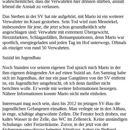
wahrscheinlicher, dass die Verwahrten hier drinnen stürben, anstatt
lebend die Anstalt zu verlassen.
Das Sterben in der SV hat nie aufgehört, mit Mario ist ein weiterer
Verwahrter im Knast gestorben. Sein Tod wird zum Menetekel,
insbesondere für jene, die jetzt schon gesundheitlich sehr
angeschlagen sind: Verwahrte mit extremem Übergewicht,
Herzinfarkten, Schlaganfällen, Beinamputationen, denn Mario war
sportlich, energiegeladen und jeden Tag im Hof unterwegs. Oftmals
als einziger von rund 50 Verwahrten.
Suizid im Jugendbau
Noch Stunden vor seinem eigenen Tod sprach mich Mario in der
ihm eigenen drängenden Art auf einen Suizid an. Am Samstag habe
sich im Jugendbau, der nur ein paar Gangtüren von der SV entfernt
ist, ein Jugendlicher umgebracht, ob ich denn darüber nicht
berichten wolle. Er werde mir weitere Informationen besorgen.
Nähere Informationen konnte Mario nicht mehr einholen.
Interessant mag noch sein, dass bis 2012 im jetzigen SV-Bau die
jugendlichen Gefangenen einsaßen. Man verlegte sie in den Altbau,
in enge, schäbige abgewohnte Zellen. Die Fenster hoch droben, nur
kaltes Wasser in der Zelle, das WC im Zelleneck. Keine anständigen
Schulungs- oder Freizeiträume. Zuvor, in der jetzt von der
Sicherungsverwahrung belegten Abteilung, hatten sie fließend