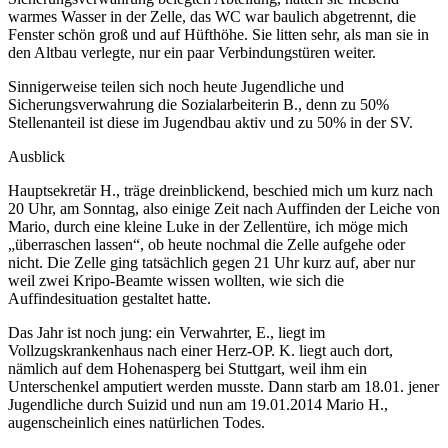
warmes Wasser in der Zelle, das WC war baulich abgetrennt, die
Fenster schön groß und auf Hüfthöhe. Sie litten sehr, als man sie in
den Altbau verlegte, nur ein paar Verbindungstüren weiter.
Sinnigerweise teilen sich noch heute Jugendliche und
Sicherungsverwahrung die Sozialarbeiterin B., denn zu 50%
Stellenanteil ist diese im Jugendbau aktiv und zu 50% in der SV.
Ausblick
Hauptsekretär H., träge dreinblickend, beschied mich um kurz nach
20 Uhr, am Sonntag, also einige Zeit nach Auffinden der Leiche von
Mario, durch eine kleine Luke in der Zellentüre, ich möge mich
„überraschen lassen“, ob heute nochmal die Zelle aufgehe oder
nicht. Die Zelle ging tatsächlich gegen 21 Uhr kurz auf, aber nur
weil zwei Kripo-Beamte wissen wollten, wie sich die
Auffindesituation gestaltet hatte.
Das Jahr ist noch jung: ein Verwahrter, E., liegt im
Vollzugskrankenhaus nach einer Herz-OP. K. liegt auch dort,
nämlich auf dem Hohenasperg bei Stuttgart, weil ihm ein
Unterschenkel amputiert werden musste. Dann starb am 18.01. jener
Jugendliche durch Suizid und nun am 19.01.2014 Mario H.,
augenscheinlich eines natürlichen Todes.