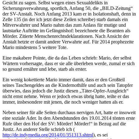
Gesicht zu sagen. Selbst wegen eines Sexualdelikts in
Sicherungsverwahrung, sportlich, Anfang 50, die „BILD-Zeitung“
der SV-Anstalt. Noch Anfang 2013 kam er in Isolationshaft, denn in
Zelle 135 (in der ich jetzt diese Zeilen schreibe) starb damals ein
Mitverwahrter und Mario nahm das zum Anlass für mutige und
lautstarke Auftritte im Gefängnishof: bezeichnete die Beamten als
Mörder. Zitierte Menschenrechtsdeklarationen. Nach Ansicht der
Anstalt hetzte er damit andere Verwahrte auf. Für 2014 prophezeite
Mario mindestens 5 weitere Tote.
Eine makabere Pointe, die da das Leben schrieb: Mario, der selbst
Wärtern vorhersagte, dass er sie alle überleben werde, zumal er sich
so gesund ernähre und lebe, starb als erster.
Ein wenig kokettierte Mario immer damit, dass er den Großteil
seines Taschengeldes an die Kindernothilfe und auch sein Tatopfer
überwies, dass jedoch die Justiz diesen „Täter-Opfer-Ausgleich“
nicht ernst nehme. Wenn er jedoch etwas übrig hatte, teilte er das
immer, insbesondere mit jenen, die noch weniger hatten als er.
Neben seiner für alle Seiten durchaus nervigen Art, hatte er insoweit
eine soziale Ader. In den Abendstunden des 19.01.2014 tönten erste
Rufe über den Hof der SV: Mörder! Mörder!“ in Bezug auf die
Justiz. An anderer Stelle schrieb ich (
http://de.indymedia.org/2014/01/351313.shtml
), es sei