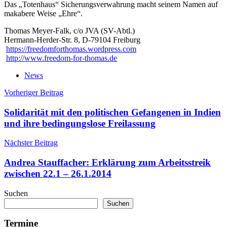
Das „Totenhaus“ Sicherungsverwahrung macht seinem Namen auf
makabere Weise „Ehre“.
Thomas Meyer-Falk, c/o JVA (SV-Abtl.)
Hermann-Herder-Str. 8, D-79104 Freiburg
https://freedomforthomas.wordpress.com
http://www.freedom-for-thomas.de
News
Beitragsnavigation
Vorheriger Beitrag
Solidarität mit den politischen Gefangenen in Indien
und ihre bedingungslose Freilassung
Nächster Beitrag
Andrea Stauffacher: Erklärung zum Arbeitsstreik
zwischen 22.1 – 26.1.2014
Suchen
Suchen
Termine