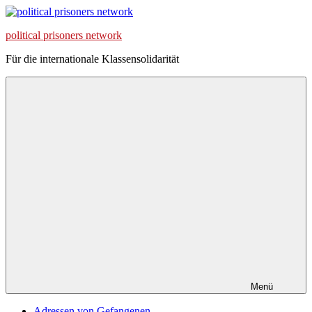
Zum
Inhalt
political prisoners network
springen
Für die internationale Klassensolidarität
Menü
Adressen von Gefangenen