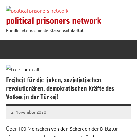
Zum
Inhalt
political prisoners network
springen
Für die internationale Klassensolidarität
Freiheit für die linken, sozialistischen,
revolutionären, demokratischen Kräfte des
Volkes in der Türkei!
2. November 2020
admin
Über 100 Menschen von den Schergen der Diktatur
eingesammelt.. ohne Angabe von Gründen, unter