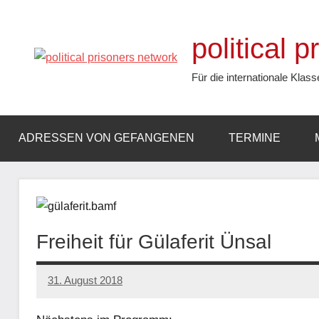
Zum
Inhalt
political 
springen
Für die internationale Klass
ADRESSEN VON GEFANGENEN
TERMINE
Freiheit für Gülaferit Ünsal
31. August 2018
admin