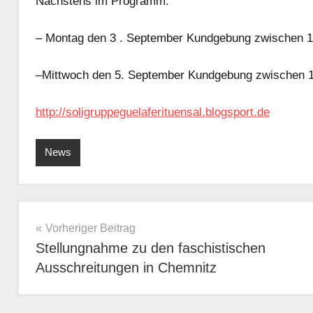
Nächstens im Programm:
– Montag den 3 . September Kundgebung zwischen 13
–Mittwoch den 5. September Kundgebung zwischen 13
http://soligruppeguelaferituensal.blogsport.de
News
Beitragsnavigation
Vorheriger Beitrag
Stellungnahme zu den faschistischen
Ausschreitungen in Chemnitz