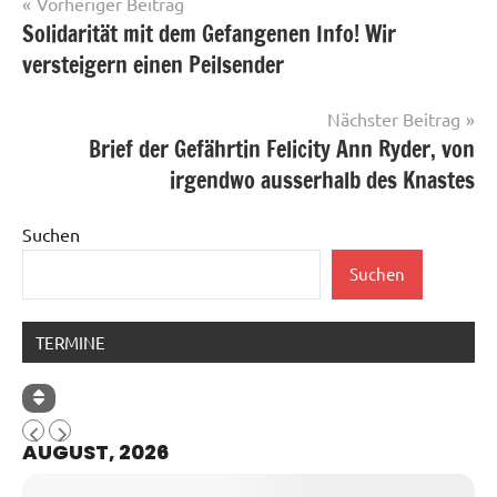
Beitragsnavigation
Vorheriger Beitrag
Solidarität mit dem Gefangenen Info! Wir
versteigern einen Peilsender
Nächster Beitrag
Brief der Gefährtin Felicity Ann Ryder, von
irgendwo ausserhalb des Knastes
Suchen
Suchen
TERMINE
AUGUST, 2026