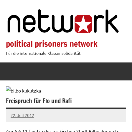
Zum
Inhalt
springen
political prisoners network
Für die internationale Klassensolidarität
Freispruch für Flo und Rafi
22. Juli 2012
admin
Am 6.6.12 fand in der baskischen Stadt Bilbo der erste