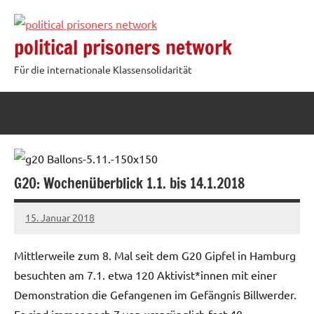
Zum
Inhalt
political prisoners network
springen
Für die internationale Klassensolidarität
G20: Wochenüberblick 1.1. bis 14.1.2018
15. Januar 2018
admin
Mittlerweile zum 8. Mal seit dem G20 Gipfel in Hamburg
besuchten am 7.1. etwa 120 Aktivist*innen mit einer
Demonstration die Gefangenen im Gefängnis Billwerder.
Es sind immer noch 7 von ursprünglich fast 40