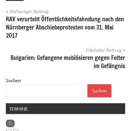
Beitragsnavigation
Vorheriger Beitrag
RAV verurteilt Öffentlichkeitsfahndung nach den
Nürnberger Abschiebeprotesten vom 31. Mai
2017
Nächster Beitrag
Bulgarien: Gefangene mobilisieren gegen Folter
im Gefängnis
Suchen
Suchen
TERMINE