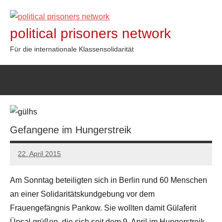
Zum
Inhalt
political prisoners network
springen
Für die internationale Klassensolidarität
Gefangene im Hungerstreik
22. April 2015
admin
Am Sonntag beteiligten sich in Berlin rund 60 Menschen
an einer Solidaritätskundgebung vor dem
Frauengefängnis Pankow. Sie wollten damit Gülaferit
Ünsal grüßen, die sich seit dem 9. April im Hungerstreik