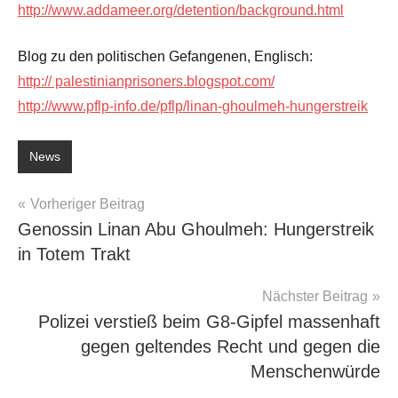
http://www.addameer.org/detention/background.html
Blog zu den politischen Gefangenen, Englisch:
http:// palestinianprisoners.blogspot.com/
http://www.pflp-info.de/pflp/linan-ghoulmeh-hungerstreik
News
Beitragsnavigation
Vorheriger Beitrag
Genossin Linan Abu Ghoulmeh: Hungerstreik
in Totem Trakt
Nächster Beitrag
Polizei verstieß beim G8-Gipfel massenhaft
gegen geltendes Recht und gegen die
Menschenwürde