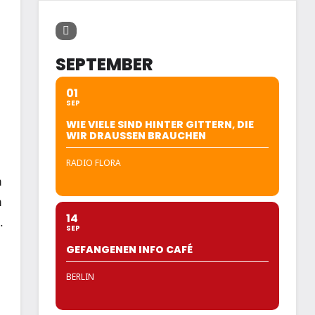
SEPTEMBER
01
SEP
WIE VIELE SIND HINTER GITTERN, DIE
WIR DRAUSSEN BRAUCHEN
RADIO FLORA
n
n
14
.
SEP
GEFANGENEN INFO CAFÉ
BERLIN