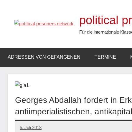
Zum
Inhalt
political 
springen
Für die internationale Klass
ADRESSEN VON GEFANGENEN
TERMINE
Georges Abdallah fordert in Er
antiimperialistischen, antikapit
5. Juli 2018
admin