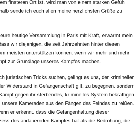
esem finsteren Ort ist, wird man von einem starken Gefühl
shalb sende ich euch allen meine herzlichsten Grüße zu
h eure heutige Versammlung in Paris mit Kraft, erwärmt mein
ass wir diejenigen, die seit Jahrzehnten hinter diesen
 am meisten unterstützen können, wenn wir mehr und mehr
 Kampf zur Grundlage unseres Kampfes machen.
h juristischen Tricks suchen, gelingt es uns, der kriminelle
er Widerstand in Gefangenschaft gilt, zu begegnen, sonder
 Kampf gegen ihr sterbendes, kriminelles System bekräftigen
n, unsere Kameraden aus den Fängen des Feindes zu reißen.
 wenn er erkennt, dass die Gefangenhaltung dieser
zess des andauernden Kampfes hat als die Bedrohung, die