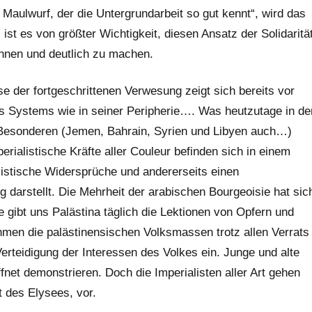
Maulwurf, der die Untergrundarbeit so gut kennt“, wird das
ist es von größter Wichtigkeit, diesen Ansatz der Solidaritä
nnen und deutlich zu machen.
e der fortgeschrittenen Verwesung zeigt sich bereits vor
es Systems wie in seiner Peripherie…. Was heutzutage in de
 Besonderen (Jemen, Bahrain, Syrien und Libyen auch…)
perialistische Kräfte aller Couleur befinden sich in einem
listische Widersprüche und andererseits einen
g darstellt. Die Mehrheit der arabischen Bourgeoisie hat sic
 gibt uns Palästina täglich die Lektionen von Opfern und
en die palästinensischen Volksmassen trotz allen Verrats
Verteidigung der Interessen des Volkes ein. Junge und alte
net demonstrieren. Doch die Imperialisten aller Art gehen
 des Elysees, vor.