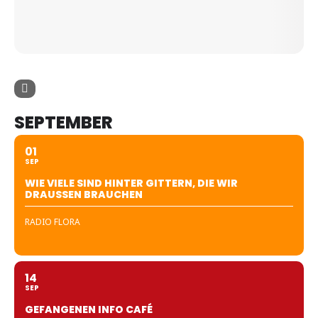
SEPTEMBER
01
SEP
WIE VIELE SIND HINTER GITTERN, DIE WIR
DRAUSSEN BRAUCHEN
RADIO FLORA
14
SEP
GEFANGENEN INFO CAFÉ