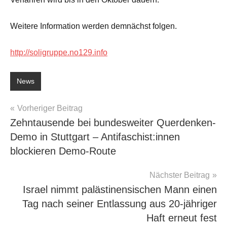
Weitere Information werden demnächst folgen.
http://soligruppe.no129.info
News
Beitragsnavigation
Vorheriger Beitrag
Zehntausende bei bundesweiter Querdenken-
Demo in Stuttgart – Antifaschist:innen
blockieren Demo-Route
Nächster Beitrag
Israel nimmt palästinensischen Mann einen
Tag nach seiner Entlassung aus 20-jähriger
Haft erneut fest