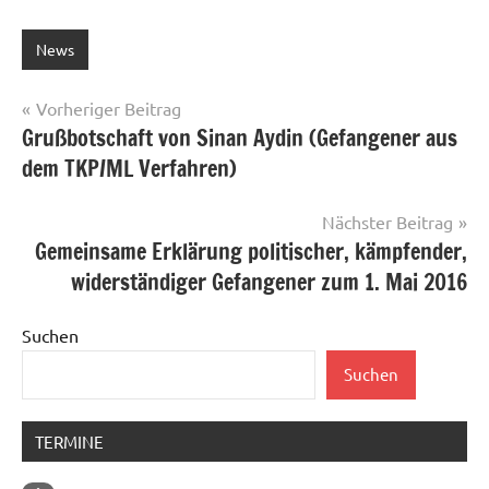
News
Beitragsnavigation
Vorheriger Beitrag
Grußbotschaft von Sinan Aydin (Gefangener aus
dem TKP/ML Verfahren)
Nächster Beitrag
Gemeinsame Erklärung politischer, kämpfender,
widerständiger Gefangener zum 1. Mai 2016
Suchen
Suchen
TERMINE