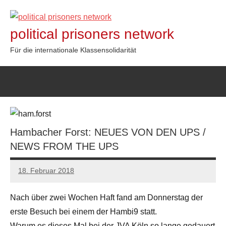
Zum
Inhalt
political prisoners network
springen
Für die internationale Klassensolidarität
Hambacher Forst: NEUES VON DEN UPS /
NEWS FROM THE UPS
18. Februar 2018
admin
Nach über zwei Wochen Haft fand am Donnerstag der
erste Besuch bei einem der Hambi9 statt.
Warum es dieses Mal bei der JVA Köln so lange gedauert