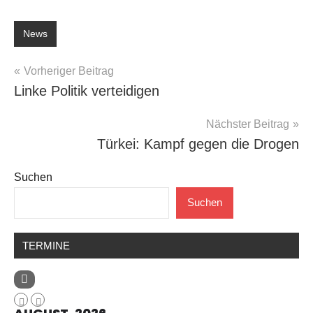
News
Beitragsnavigation
Vorheriger Beitrag
Linke Politik verteidigen
Nächster Beitrag
Türkei: Kampf gegen die Drogen
Suchen
Suchen
TERMINE