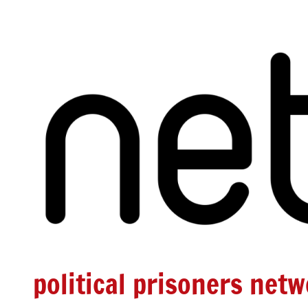
Zum
Inhalt
springen
political prisoners net