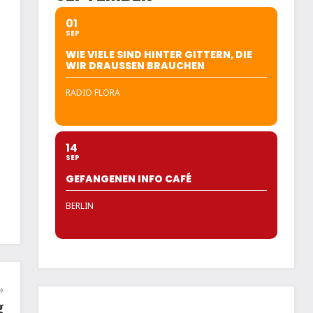
01
SEP
WIE VIELE SIND HINTER GITTERN, DIE
WIR DRAUSSEN BRAUCHEN
RADIO FLORA
14
SEP
GEFANGENEN INFO CAFÉ
BERLIN
g