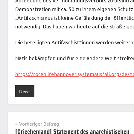
Aufhebung des Vermummungsverbots zu beantragen –
Demonstration mit ca. 50 zu ihrem eigenen Schu
„Antifaschismus ist keine Gefährdung der öffentli
notwendig. Das haben wir heute auf die Straße get
Die beteiligten Antifaschist*innen werden weit
Nazis bekämpfen und für eine andere Welt streite
https://rotehilfehannover.systemausfall.org/de/
News
Beitragsnavigation
Vorheriger Beitrag
[Griechenland] Statement des anarchistischen