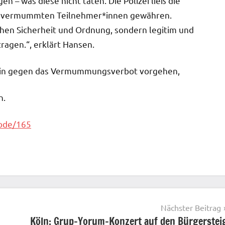
 was diese nicht taten. Die Polizei ließ die
tz vermummten Teilnehmer*innen gewähren.
chen Sicherheit und Ordnung, sondern legitim und
ragen.“, erklärt Hansen.
erhin gegen das Vermummungsverbot vorgehen,
n.
node/165
Nächster Beitrag
Köln: Grup-Yorum-Konzert auf den Bürgerstei