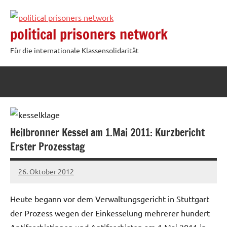
Zum
Inhalt
political prisoners network
springen
Für die internationale Klassensolidarität
Heilbronner Kessel am 1.Mai 2011: Kurzbericht
Erster Prozesstag
26. Oktober 2012
admin
Heute begann vor dem Verwaltungsgericht in Stuttgart
der Prozess wegen der Einkesselung mehrerer hundert
Antifaschistinnen und Antifaschisten am 1.Mai 2011 in