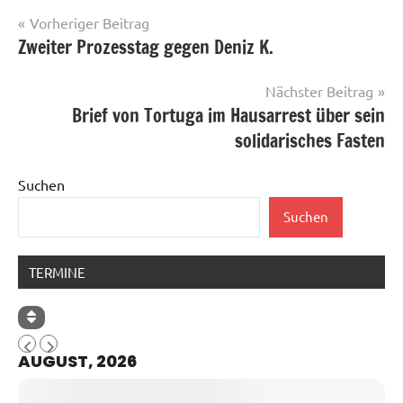
Beitragsnavigation
Vorheriger Beitrag
Zweiter Prozesstag gegen Deniz K.
Nächster Beitrag
Brief von Tortuga im Hausarrest über sein
solidarisches Fasten
Suchen
Suchen
TERMINE
AUGUST, 2026