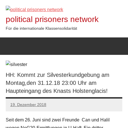
Zum
Inhalt
political prisoners network
springen
Für die internationale Klassensolidarität
HH: Kommt zur Silvesterkundgebung am
Montag,den 31.12.18 23:00 Uhr am
Haupteingang des Knasts Holstenglacis!
19. Dezember 2018
admin
Seit dem 26. Juni sind zwei Freunde Can und Halil
wegen NoG20-Ermittlungen in U-Haft. Ein dritter