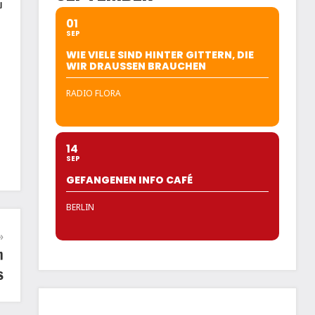
u
01
SEP
WIE VIELE SIND HINTER GITTERN, DIE
WIR DRAUSSEN BRAUCHEN
RADIO FLORA
14
SEP
GEFANGENEN INFO CAFÉ
BERLIN
m
s