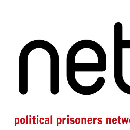
Zum
Inhalt
springen
political prisoners net