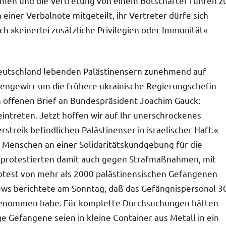
umen und die Vertretung von einem Botschafter führen z
einer Verbalnote mitgeteilt, ihr Vertreter dürfe sich
h »keinerlei zusätzliche Privilegien oder Immunität«
Deutschland lebenden Palästinensern zunehmend auf
mengewirr um die frühere ukrainische Regierungschefin
n offenen Brief an Bundespräsident Joachim Gauck:
intreten. Jetzt hoffen wir auf Ihr unerschrockenes
treik befindlichen Palästinenser in israelischer Haft.«
enschen an einer Solidaritätskundgebung für die
Sie protestierten damit auch gegen Strafmaßnahmen, mit
rotest von mehr als 2000 palästinensischen Gefangenen
ws berichtete am Sonntag, daß das Gefängnispersonal 3
genommen habe. Für komplette Durchsuchungen hätten
e Gefangene seien in kleine Container aus Metall in ein