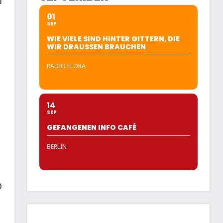
u
01
SEP
WIE VIELE SIND HINTER GITTERN, DIE
WIR DRAUSSEN BRAUCHEN
RADIO FLORA
14
SEP
GEFANGENEN INFO CAFÉ
BERLIN
0