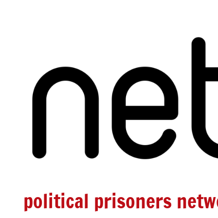
Zum
Inhalt
springen
political prisoners net