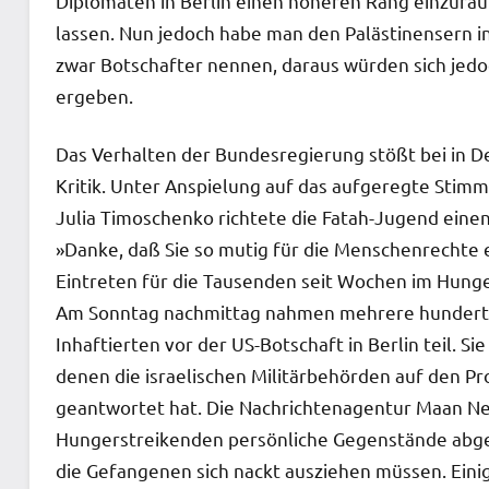
Diplomaten in Berlin einen höheren Rang einzurä
lassen. Nun jedoch habe man den Palästinensern in 
zwar Botschafter nennen, daraus würden sich jedoc
ergeben.
Das Verhalten der Bundesregierung stößt bei in 
Kritik. Unter Anspielung auf das aufgeregte Stim
Julia Timoschenko richtete die Fatah-Jugend eine
»Danke, daß Sie so mutig für die Menschenrechte e
Eintreten für die Tausenden seit Wochen im Hungers
Am Sonntag nachmittag nahmen mehrere hundert M
Inhaftierten vor der US-Botschaft in Berlin teil. 
denen die israelischen Militärbehörden auf den P
geantwortet hat. Die Nachrichtenagentur Maan Ne
Hungerstreikenden persönliche Gegenstände ab
die Gefangenen sich nackt ausziehen müssen. Einig