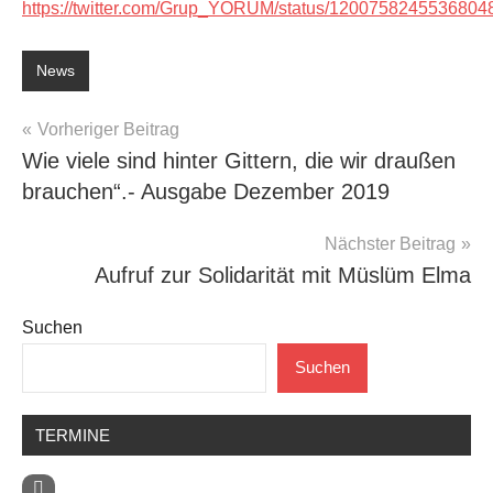
https://twitter.com/Grup_YORUM/status/1200758245536804
News
Beitragsnavigation
Vorheriger Beitrag
Wie viele sind hinter Gittern, die wir draußen
brauchen“.- Ausgabe Dezember 2019
Nächster Beitrag
Aufruf zur Solidarität mit Müslüm Elma
Suchen
Suchen
TERMINE