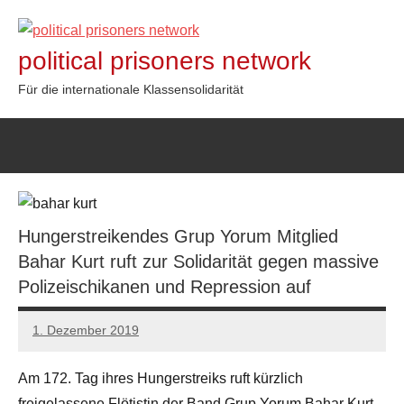
Zum
Inhalt
political prisoners network
springen
Für die internationale Klassensolidarität
Hungerstreikendes Grup Yorum Mitglied
Bahar Kurt ruft zur Solidarität gegen massive
Polizeischikanen und Repression auf
1. Dezember 2019
admin
Am 172. Tag ihres Hungerstreiks ruft kürzlich
freigelassene Flötistin der Band Grup Yorum Bahar Kurt