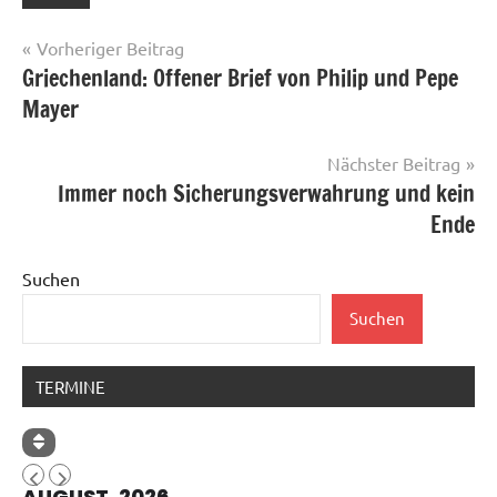
Beitragsnavigation
Vorheriger Beitrag
Griechenland: Offener Brief von Philip und Pepe
Mayer
Nächster Beitrag
Immer noch Sicherungsverwahrung und kein
Ende
Suchen
Suchen
TERMINE
AUGUST, 2026