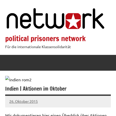
Zum
Inhalt
springen
political prisoners network
Für die internationale Klassensolidarität
Indien | Aktionen im Oktober
26. Oktober 2015
admin
Wir dokumentieren hier einen Überblick über Aktionen