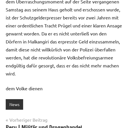
dem Überraschungsmoment auf der Seite vergangenen
Samstag aus seinem Haus geholt und erschossen wurde,
ist der Schutzgelderpresser bereits vor zwei Jahren mit
einer ordentlichen Tracht Prügel und einer klaren Ansage
gewarnt worden. Da er es nicht unterließ von den
Dörfern in Malkangiri das erpresste Geld einzusammeln,
damit diese nicht willkürlich von der Polizei überfallen
werden, hat die revolutionäre Volksbefreiungsarmee
endgültig dafür gesorgt, dass er das nicht mehr machen
wird.
dem Volke dienen
News
Beitragsnavigation
Vorheriger Beitrag
Peru | Militär und Drogenhandel