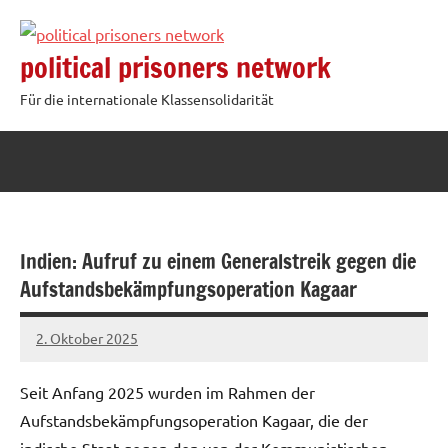
Zum
Inhalt
political prisoners network
springen
Für die internationale Klassensolidarität
Indien: Aufruf zu einem Generalstreik gegen die
Aufstandsbekämpfungsoperation Kagaar
2. Oktober 2025
network
Seit Anfang 2025 wurden im Rahmen der
Aufstandsbekämpfungsoperation Kagaar, die der
indische Staat gegen den von der Kommunistischen