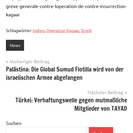
greve-generale-contre-loperation-de-contre-insurrection-
kagaar
Schlagwörter:
Indien
,
Operation Kagaar
,
Streik
News
Beitragsnavigation
Vorheriger Beitrag
Palästina: Die Global Sumud Flotilla wird von der
israelischen Armee abgefangen
Nächster Beitrag
Türkei: Verhaftungswelle gegen mutmaßliche
Mitglieder von TAYAD
Suchen