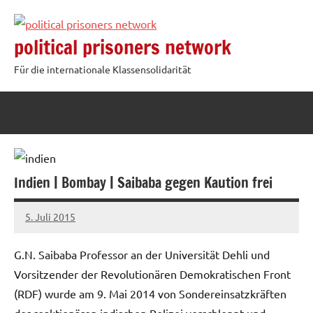
Zum
Inhalt
political prisoners network
springen
Für die internationale Klassensolidarität
Indien | Bombay | Saibaba gegen Kaution frei
5. Juli 2015
admin
G.N. Saibaba Professor an der Universität Dehli und
Vorsitzender der Revolutionären Demokratischen Front
(RDF) wurde am 9. Mai 2014 von Sondereinsatzkräften
der reaktionären indischen Polizei verschleppt und