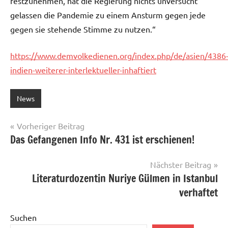
festzunehmen, hat die Regierung nichts unversucht
gelassen die Pandemie zu einem Ansturm gegen jede
gegen sie stehende Stimme zu nutzen.“
https://www.demvolkedienen.org/index.php/de/asien/4386
indien-weiterer-interlektueller-inhaftiert
News
Beitragsnavigation
Vorheriger Beitrag
Das Gefangenen Info Nr. 431 ist erschienen!
Nächster Beitrag
Literaturdozentin Nuriye Gülmen in Istanbul
verhaftet
Suchen