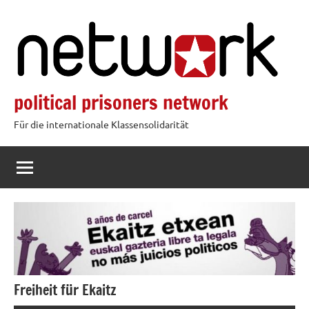
Zum
Inhalt
springen
political prisoners network
Für die internationale Klassensolidarität
Freiheit für Ekaitz