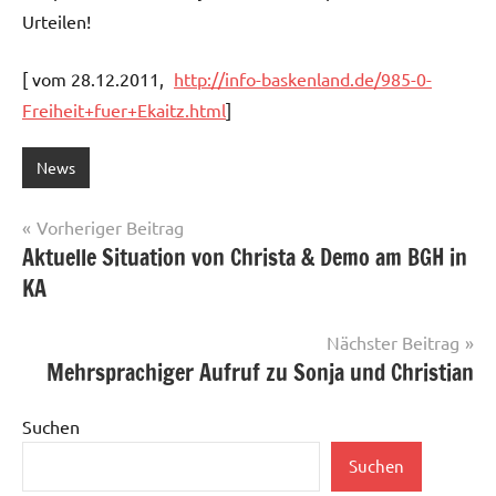
Urteilen!
[ vom 28.12.2011,
http://info-baskenland.de/985-0-
Freiheit+fuer+Ekaitz.html
]
News
Beitragsnavigation
Vorheriger Beitrag
Aktuelle Situation von Christa & Demo am BGH in
KA
Nächster Beitrag
Mehrsprachiger Aufruf zu Sonja und Christian
Suchen
Suchen