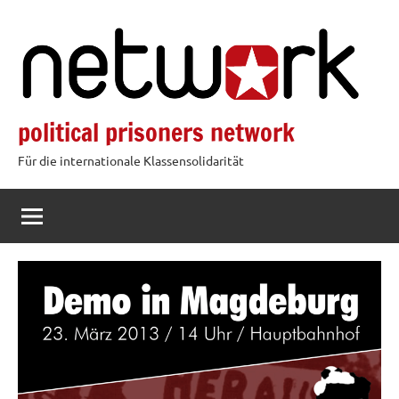
Zum
Inhalt
springen
political prisoners network
Für die internationale Klassensolidarität