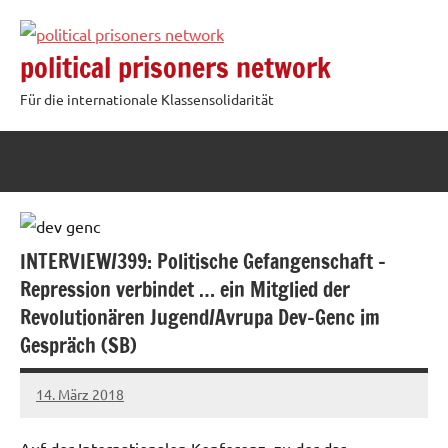
Zum
Inhalt
political prisoners network
springen
Für die internationale Klassensolidarität
INTERVIEW/399: Politische Gefangenschaft –
Repression verbindet … ein Mitglied der
Revolutionären Jugend/Avrupa Dev-Genc im
Gespräch (SB)
14. März 2018
admin
Auf der Internationalen Konferenz, zu der das