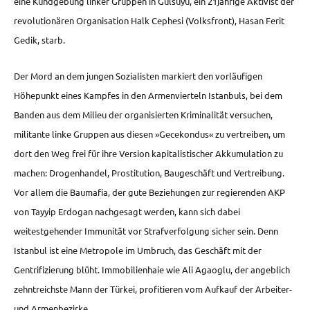
eine Kundgebung linker Gruppen in Gülsuyu, ein 21jährige Aktivist der
revolutionären Organisation Halk Cephesi (Volksfront), Hasan Ferit
Gedik, starb.
Der Mord an dem jungen Sozialisten markiert den vorläufigen
Höhepunkt eines Kampfes in den Armenvierteln Istanbuls, bei dem
Banden aus dem Milieu der organisierten Kriminalität versuchen,
militante linke Gruppen aus diesen »Gecekondus« zu vertreiben, um
dort den Weg frei für ihre Version kapitalistischer Akkumulation zu
machen: Drogenhandel, Prostitution, Baugeschäft und Vertreibung.
Vor allem die Baumafia, der gute Beziehungen zur regierenden AKP
von Tayyip Erdogan nachgesagt werden, kann sich dabei
weitestgehender Immunität vor Strafverfolgung sicher sein. Denn
Istanbul ist eine Metropole im Umbruch, das Geschäft mit der
Gentrifizierung blüht. Immobilienhaie wie Ali Agaoglu, der angeblich
zehntreichste Mann der Türkei, profitieren vom Aufkauf der Arbeiter-
und Armenbezirke.