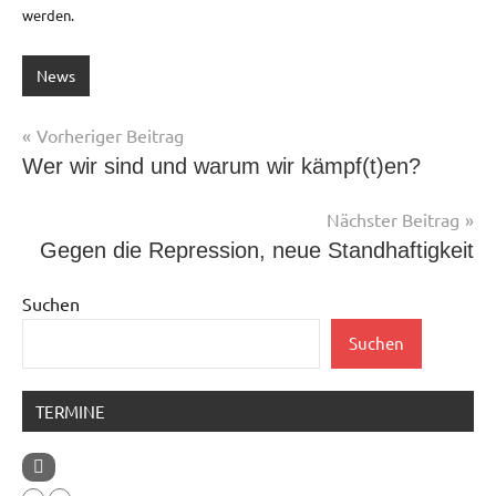
werden.
News
Beitragsnavigation
Vorheriger Beitrag
Wer wir sind und warum wir kämpf(t)en?
Nächster Beitrag
Gegen die Repression, neue Standhaftigkeit
Suchen
Suchen
TERMINE