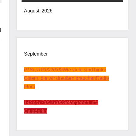
August, 2026
t
.
September
01
Sep
19:00
20:00
Wie viele sind hinter
Gittern, die wir draußen brauchen
Radio
Flora
14
Sep
17:00
21:00
Gefangenen Info
Café
Berlin