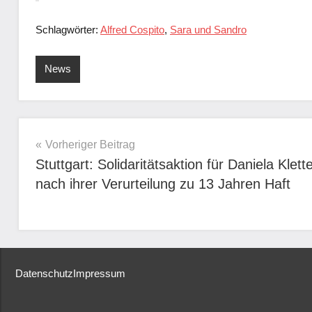
Schlagwörter:
Alfred Cospito
,
Sara und Sandro
News
Beitragsnavigation
Vorheriger Beitrag
Stuttgart: Solidaritätsaktion für Daniela Klett
nach ihrer Verurteilung zu 13 Jahren Haft
Datenschutz
Impressum