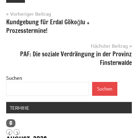
Beitragsnavigation
Vorheriger Beitrag
Kundgebung für Erdal Gökoğlu +
Prozesstermine!
Nächster Beitrag
PAF: Die soziale Verdrängung in der Provinz
Finsterwalde
Suchen
Suchen
TERMINE