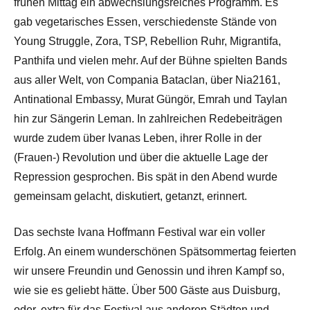
frühen Mittag ein abwechslungsreiches Programm. Es
gab vegetarisches Essen, verschiedenste Stände von
Young Struggle, Zora, TSP, Rebellion Ruhr, Migrantifa,
Panthifa und vielen mehr. Auf der Bühne spielten Bands
aus aller Welt, von Compania Bataclan, über Nia2161,
Antinational Embassy, Murat Güngör, Emrah und Taylan
hin zur Sängerin Leman. In zahlreichen Redebeiträgen
wurde zudem über Ivanas Leben, ihrer Rolle in der
(Frauen-) Revolution und über die aktuelle Lage der
Repression gesprochen. Bis spät in den Abend wurde
gemeinsam gelacht, diskutiert, getanzt, erinnert.
Das sechste Ivana Hoffmann Festival war ein voller
Erfolg. An einem wunderschönen Spätsommertag feierten
wir unsere Freundin und Genossin und ihren Kampf so,
wie sie es geliebt hätte. Über 500 Gäste aus Duisburg,
oder, extra für das Festival aus anderen Städten und