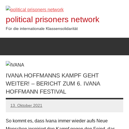
Zum
Inhalt
political prisoners network
springen
Für die internationale Klassensolidarität
IVANA HOFFMANNS KAMPF GEHT
WEITER! – BERICHT ZUM 6. IVANA
HOFFMANN FESTIVAL
13. Oktober 2021
network
So kommt es, dass Ivana immer wieder aufs Neue
Menschen inspiriert den Kampf gegen den Feind, das