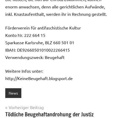
enorm anwachsen,‭ ‬denn alle gerichtlichen Aufwände,‭
‬inkl.‭ ‬Knastaufenthalt,‭ ‬werden ihr in Rechnung gestellt.
Förderverein für antifaschistische Kultur
Konto Nr.‭ ‬222‭ ‬664‭ ‬15
Sparkasse Karlsruhe,‭ ‬BLZ‭ ‬660‭ ‬501‭ ‬01
IBAN:‭ ‬DE92660501010022266415
Verwendungszweck:‭ ‬Beugehaft
Weitere Infos unter:
http://KeineBeugehaft.blogsport.de
News
Beitragsnavigation
Vorheriger Beitrag
Tödliche Beugehaftandrohung der Justiz