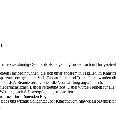
er
eine zweistündige Solidaritätskundgebung für den sich in Hungerstrei
igen Haftbedingungen, die sich unter anderem in Fäkalien im Knastfr
ansparente hochgehalten. Viele PassantInnen und TouristInnen wurden 
eidete LKA-Beamte observierten die Veranstaltung argwöhnisch.
r niedersächsischen Landesvertretung zog. Dabei wurde Freiheit für alle
rners, nach Selbstverpflegung solidarisiert.
ilnahmen, im strömenden Regen auf.
 ist es uns wichtig Solidarität über Knastmauern hinweg zu organisiere
!