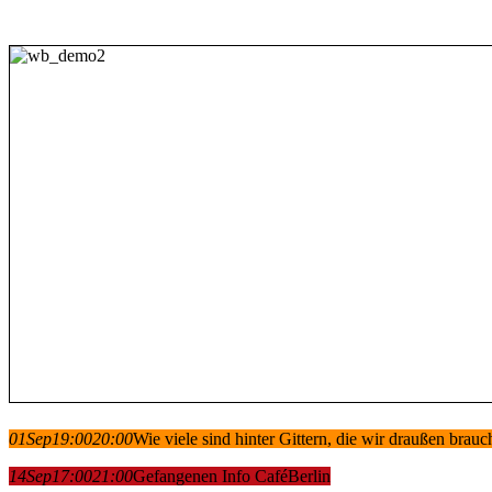
Beitragsnavigation
01
Sep
19:00
20:00
Wie viele sind hinter Gittern, die wir draußen brau
14
Sep
17:00
21:00
Gefangenen Info Café
Berlin