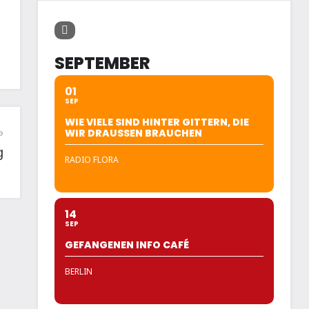
SEPTEMBER
01
SEP
WIE VIELE SIND HINTER GITTERN, DIE
WIR DRAUSSEN BRAUCHEN
g
RADIO FLORA
14
SEP
GEFANGENEN INFO CAFÉ
BERLIN