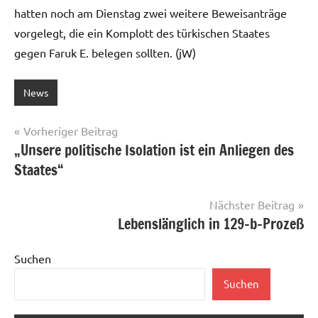
hatten noch am Dienstag zwei weitere Beweisanträge
vorgelegt, die ein Komplott des türkischen Staates
gegen Faruk E. belegen sollten. (jW)
News
Beitragsnavigation
Vorheriger Beitrag
„Unsere politische Isolation ist ein Anliegen des
Staates“
Nächster Beitrag
Lebenslänglich in 129-b-Prozeß
Suchen
Suchen