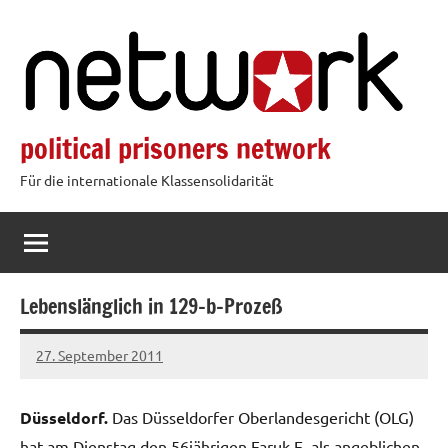
Zum
Inhalt
springen
political prisoners network
Für die internationale Klassensolidarität
Lebenslänglich in 129-b-Prozeß
27. September 2011
admin
Düsseldorf.
Das Düsseldorfer Oberlandesgericht (OLG)
hat am Dienstag den 56jährigen Faruk E. als angeblichen