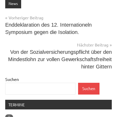
News
Beitragsnavigation
Vorheriger Beitrag
Enddeklaration des 12. Internationeln
Symposium gegen die Isolation.
Nächster Beitrag
Von der Sozialversicherungspflicht über den
Mindestlohn zur vollen Gewerkschaftsfreiheit
hinter Gittern
Suchen
Suchen
TERMINE