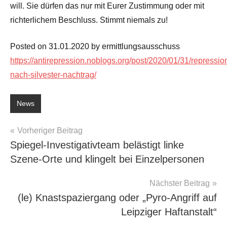
will. Sie dürfen das nur mit Eurer Zustimmung oder mit
richterlichem Beschluss. Stimmt niemals zu!
Posted on 31.01.2020 by ermittlungsausschuss
https://antirepression.noblogs.org/post/2020/01/31/repressio
nach-silvester-nachtrag/
News
Beitragsnavigation
Vorheriger Beitrag
Spiegel-Investigativteam belästigt linke
Szene-Orte und klingelt bei Einzelpersonen
Nächster Beitrag
(le) Knastspaziergang oder „Pyro-Angriff auf
Leipziger Haftanstalt“