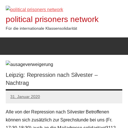
Zum
Inhalt
political prisoners network
springen
Für die internationale Klassensolidarität
Leipzig: Repression nach Silvester –
Nachtrag
31. Januar 2020
admin
Alle von der Repression nach Silvester Betroffenen
können sich zusätzlich zur Sprechstunde bei uns (Fr.
17:30-18:30) auch an die Mailadresse solidaritaet3112